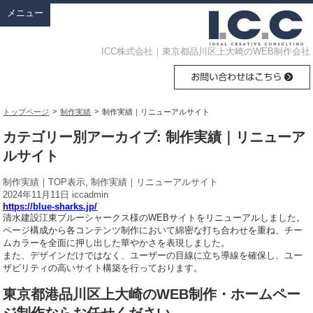
メニュー
ICC株式会社｜東京都品川区上大崎のWEB制作会社
>
>
トップページ
制作実績
制作実績｜リニューアルサイト
カテゴリー別アーカイブ: 制作実績｜リニューア
ルサイト
制作実績｜TOP表示
,
制作実績｜リニューアルサイト
2024年11月11日
iccadmin
https://blue-sharks.jp/
清水建設江東ブルーシャークス様のWEBサイトをリニューアルしました。
ページ構成から各コンテンツ制作において綿密な打ち合わせを重ね、チー
ムカラーを全面に押し出した華やかさを表現しました。
また、デザインだけではなく、ユーザーの目線に立ち導線を確保し、ユー
ザビリティの高いサイト構築を行っております。
東京都港品川区上大崎のWEB制作・ホームペー