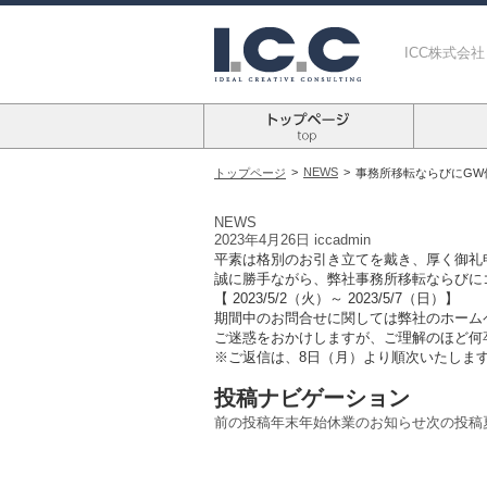
ICC株式会
>
NEWS
>
トップページ
事務所移転ならびにGW
NEWS
2023年4月26日
iccadmin
平素は格別のお引き立てを戴き、厚く御礼
誠に勝手ながら、弊社事務所移転ならびに
【 2023/5/2（火）～ 2023/5/7（日）】
期間中のお問合せに関しては弊社のホーム
ご迷惑をおかけしますが、ご理解のほど何
※ご返信は、8日（月）より順次いたしま
投稿ナビゲーション
前の投稿
年末年始休業のお知らせ
次の投稿